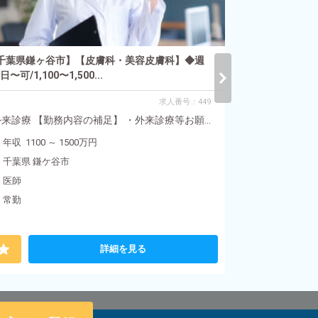
年収 1600 ～
千葉県 鎌ケ
医師
千葉県鎌ヶ谷市】【皮膚科・美容皮膚科】◆週
常勤
5日〜可/1,100〜1,500...
求人番号：449
外来診療 【勤務内容の補足】 ・外来診療等お願...
年収 1100 ～ 1500万円
千葉県 鎌ケ谷市
医師
常勤
詳細を見る