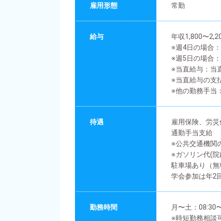
雇用形態
常勤
給与
年収1,800〜2,
※週4日の場合：
※週5日の場合：
※当直給与：当
※当直給与の支
※他の勤務手当
待遇
雇用保険、労災
通勤手当支給
※公共交通機関
※ガソリン代(
駐車場あり（無
学会参加は年2
勤務時間
月〜土：08:30
※時短勤務相談可