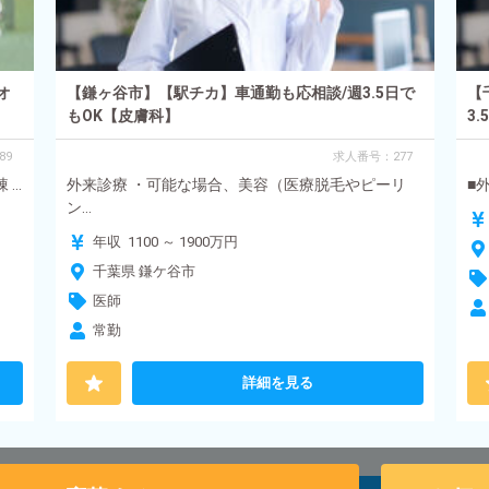
オ
【鎌ヶ谷市】【駅チカ】車通勤も応相談/週3.5日で
【
もOK【皮膚科】
3.
89
求人番号：277
..
外来診療 ・可能な場合、美容（医療脱毛やピーリ
■
ン...
年収 1100 ～ 1900万円
千葉県 鎌ケ谷市
医師
常勤
詳細を見る