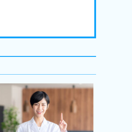
【鎌ヶ谷市/訪
1,600〜2,000万
■在宅診療（個人