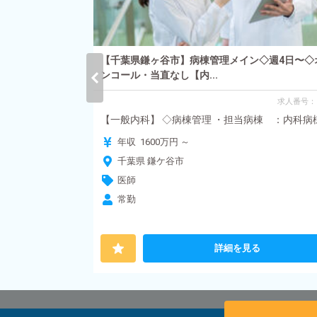
【千葉県鎌ヶ谷市】病棟管理メイン◇週4日〜◇
1日〜◇指定医
ンコール・当直なし【内...
求人番号：
求人番号：85
【一般内科】 ◇病棟管理 ・担当病棟 ：内科病棟 .
〜30名程度/
年収 1600万円 ～
千葉県 鎌ケ谷市
医師
常勤
る
詳細を見る