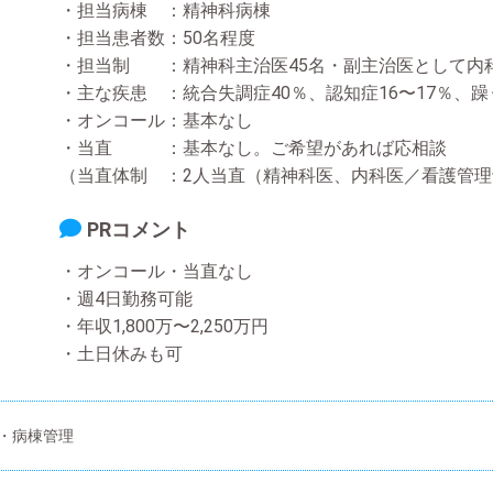
・担当病棟 ：精神科病棟
・担当患者数：50名程度
・担当制 ：精神科主治医45名・副主治医として内科
・主な疾患 ：統合失調症40％、認知症16〜17％、躁
・オンコール：基本なし
・当直 ：基本なし。ご希望があれば応相談
（当直体制 ：2人当直（精神科医、内科医／看護管
PRコメント
・オンコール・当直なし
・週4日勤務可能
・年収1,800万〜2,250万円
・土日休みも可
・病棟管理