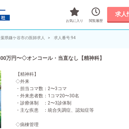
求人
お気に入り
閲覧履歴
千葉県鎌ケ谷市の医師求人
求人番号:94
800万円〜◇オンコール・当直なし【精神科】
【精神科】
◇外来
・担当コマ数：2〜3コマ
・外来患者数：1コマ20〜30名
・診療体制 ：2〜3診体制
・主な疾患 ：統合失調症、認知症等
◇病棟管理