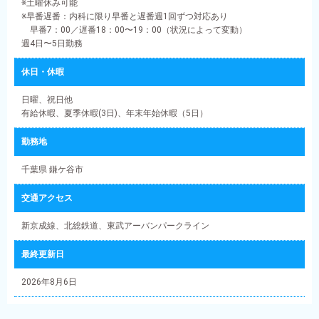
※土曜休み可能
※早番遅番：内科に限り早番と遅番週1回ずつ対応あり
早番7：00／遅番18：00〜19：00（状況によって変動）
週4日〜5日勤務
休日・休暇
日曜、祝日他
有給休暇、夏季休暇(3日)、年末年始休暇（5日）
勤務地
千葉県 鎌ケ谷市
交通アクセス
新京成線、北総鉄道、東武アーバンパークライン
最終更新日
2026年8月6日