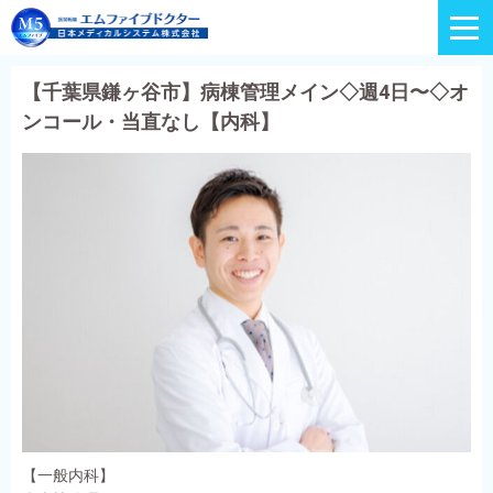
【千葉県鎌ヶ谷市】病棟管理メイン◇週4日〜◇オ
ンコール・当直なし【内科】
【一般内科】