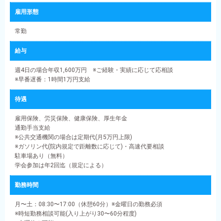
雇用形態
常勤
給与
週4日の場合年収1,600万円 ※ご経験・実績に応じて応相談
※早番遅番：1時間1万円支給
待遇
雇用保険、労災保険、健康保険、厚生年金
通勤手当支給
※公共交通機関の場合は定期代(月5万円上限)
※ガソリン代(院内規定で距離数に応じて)・高速代要相談
駐車場あり（無料）
学会参加は年2回迄（規定による）
勤務時間
月〜土：08:30〜17:00（休憩60分）※金曜日の勤務必須
※時短勤務相談可能(入り上がり30〜60分程度)