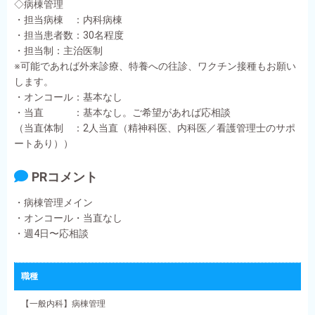
◇病棟管理
・担当病棟 ：内科病棟
・担当患者数：30名程度
・担当制：主治医制
※可能であれば外来診療、特養への往診、ワクチン接種もお願い
します。
・オンコール：基本なし
・当直 ：基本なし。ご希望があれば応相談
（当直体制 ：2人当直（精神科医、内科医／看護管理士のサポ
ートあり））
PRコメント
・病棟管理メイン
・オンコール・当直なし
・週4日〜応相談
職種
【一般内科】病棟管理