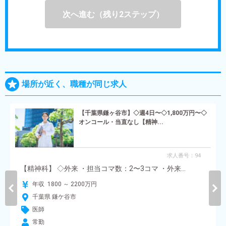
次へ進む（残り2ステップ）
場所が近く、職種が同じ求人
【千葉県鎌ヶ谷市】◇週4日〜◇1,800万円〜◇
オンコール・当直なし【精神...
求人番号：94
【精神科】 ◇外来 ・担当コマ数：2〜3コマ ・外来...
年収 1800 ～ 2200万円
千葉県 鎌ケ谷市
医師
常勤