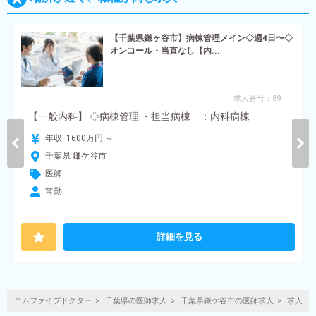
【千葉県鎌ヶ谷市】病棟管理メイン◇週4日〜◇
オンコール・当直なし【内...
求人番号：89
【一般内科】 ◇病棟管理 ・担当病棟 ：内科病棟 ...
年収 1600万円 ～
千葉県 鎌ケ谷市
医師
常勤
詳細を見る
エムファイブドクター
千葉県の医師求人
千葉県鎌ケ谷市の医師求人
求人番号: