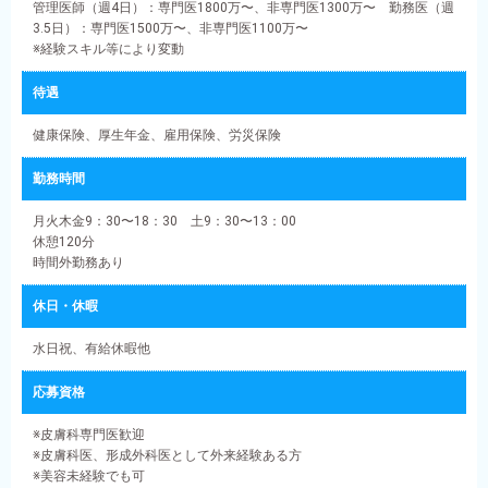
管理医師（週4日）：専門医1800万〜、非専門医1300万〜 勤務医（週
3.5日）：専門医1500万〜、非専門医1100万〜
※経験スキル等により変動
待遇
健康保険、厚生年金、雇用保険、労災保険
勤務時間
月火木金9：30〜18：30 土9：30〜13：00
休憩120分
時間外勤務あり
休日・休暇
水日祝、有給休暇他
応募資格
※皮膚科専門医歓迎
※皮膚科医、形成外科医として外来経験ある方
※美容未経験でも可