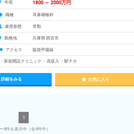
年収
1800 ～ 2000万円
職種
耳鼻咽喉科
雇用形態
常勤
勤務地
兵庫県 西宮市
アクセス
阪急甲陽線
・新規開設クリニック ・高収入 ・駅チカ
詳細をみる
お気に入り
1
1〜4件を表示中
（全4件中）