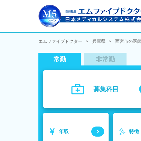
エムファイブドクター
兵庫県
西宮市の医
常勤
非常勤
募集科目
年収
特徴