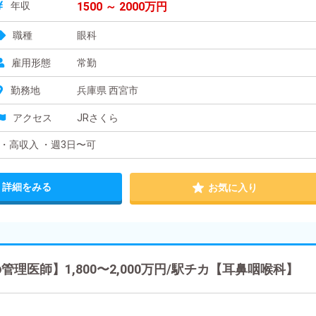
年収
1500 ～ 2000万円
職種
眼科
雇用形態
常勤
勤務地
兵庫県 西宮市
アクセス
JRさくら
・高収入 ・週3日〜可
詳細をみる
お気に入り
医師】1,800〜2,000万円/駅チカ【耳鼻咽喉科】