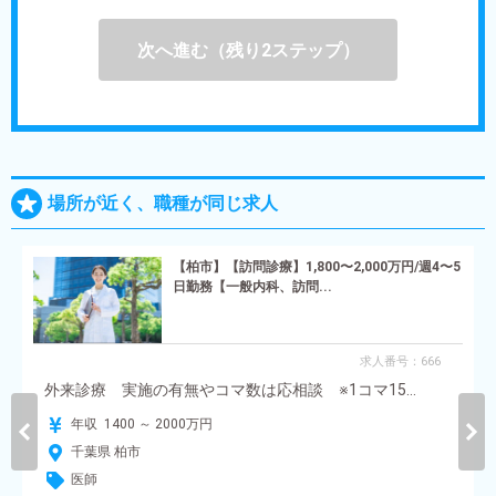
次へ進む（残り2ステップ）
場所が近く、職種が同じ求人
【柏市】【訪問診療】1,800〜2,000万円/週4〜5
日勤務【一般内科、訪問...
求人番号：666
外来診療 実施の有無やコマ数は応相談 ※1コマ15...
年収 1400 ～ 2000万円
千葉県 柏市
医師