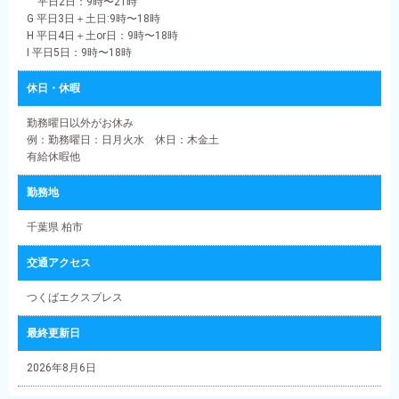
平日2日：9時〜21時
G 平日3日＋土日:9時〜18時
H 平日4日＋土or日：9時〜18時
I 平日5日：9時〜18時
休日・休暇
勤務曜日以外がお休み
例：勤務曜日：日月火水 休日：木金土
有給休暇他
勤務地
千葉県 柏市
交通アクセス
つくばエクスプレス
最終更新日
2026年8月6日