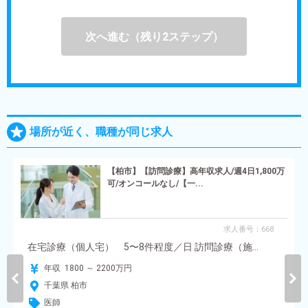
次へ進む（残り2ステップ）
場所が近く、職種が同じ求人
【柏市】【訪問診療】高年収求人/週4日1,800万
可/オンコールなし/【一...
求人番号：668
在宅診療（個人宅） 5〜8件程度／日 訪問診療（施...
年収 1800 ～ 2200万円
千葉県 柏市
医師