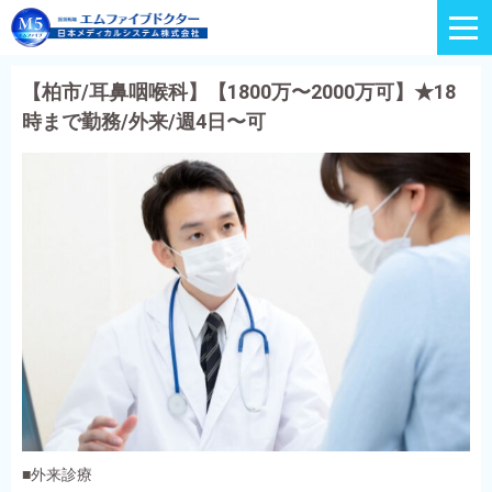
【柏市/耳鼻咽喉科】【1800万〜2000万可】★18
時まで勤務/外来/週4日〜可
■外来診療