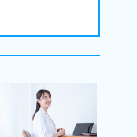
【新座市/血液内
1,900万円 /マイ
外来診療 週2〜
を...