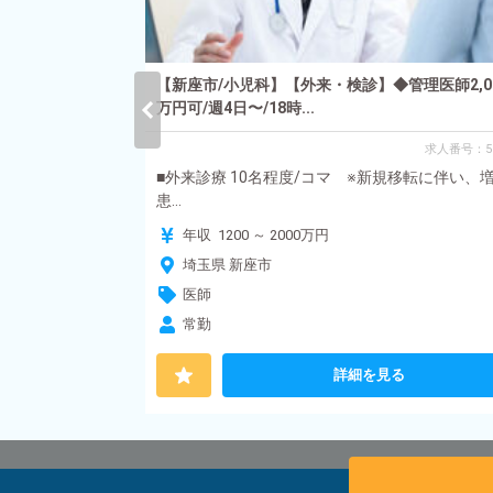
小児科外来◇週
【新座市/小児科】【外来・検診】◆管理医師2,0
万円可/週4日〜/18時...
求人番号：71
求人番号：5
新規移転に伴い、
■外来診療 10名程度/コマ ※新規移転に伴い、
患...
年収 1200 ～ 2000万円
埼玉県 新座市
医師
常勤
る
詳細を見る