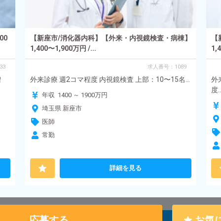
00
【新座市/消化器内科】【外来・内視鏡検査・病棟】
【
1,400〜1,900万円 /...
1,
33
求人番号：1089
増
外来診療 週2コマ程度 内視鏡検査 上部：10〜15名...
外
度..
年収 1400 ～ 1900万円
埼玉県 新座市
医師
常勤
詳細を見る
応募する
お気