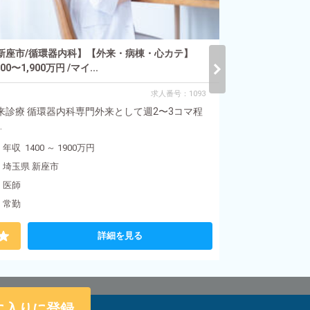
年収 1400 ～
埼玉県 新座
新座市/循環器内科】【外来・病棟・心カテ】
医師
400〜1,900万円 /マイ...
常勤
求人番号：1093
来診療 循環器内科専門外来として週2〜3コマ程
.
年収 1400 ～ 1900万円
埼玉県 新座市
医師
常勤
詳細を見る
に入りに登録