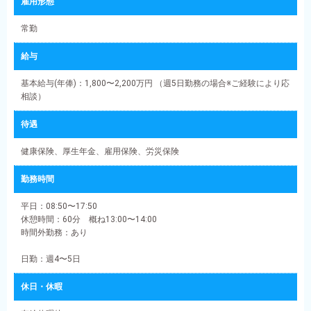
雇用形態
常勤
給与
基本給与(年俸)：1,800〜2,200万円 （週5日勤務の場合※ご経験により応
相談）
待遇
健康保険、厚生年金、雇用保険、労災保険
勤務時間
平日：08:50〜17:50
休憩時間：60分 概ね13:00〜14:00
時間外勤務：あり
日勤：週4〜5日
休日・休暇