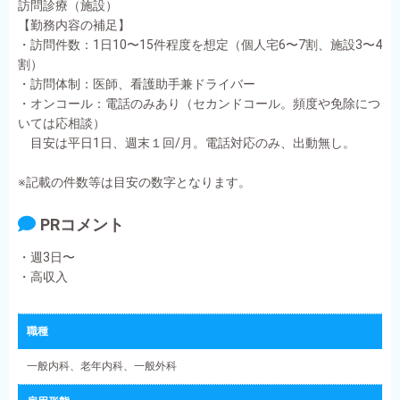
訪問診療（施設）
【勤務内容の補足】
・訪問件数：1日10〜15件程度を想定（個人宅6〜7割、施設3〜4
割）
・訪問体制：医師、看護助手兼ドライバー
・オンコール：電話のみあり（セカンドコール。頻度や免除につ
いては応相談）
目安は平日1日、週末１回/月。電話対応のみ、出動無し。
※記載の件数等は目安の数字となります。
PRコメント
・週3日〜
・高収入
職種
一般内科、老年内科、一般外科