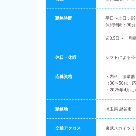
勤務時間
平日〜土日：09：
休憩時間：90分
週3.5日〜 
休日・休暇
シフトによる公
応募資格
・内科、循環
（30〜50代 
・2025年4
勤務地
埼玉県 越谷市
交通アクセス
東武スカイツリ