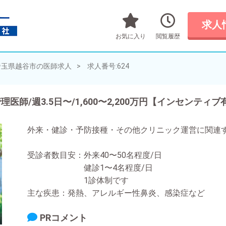
求人
お気に入り
閲覧履歴
埼玉県越谷市の医師求人
求人番号:624
師/週3.5日〜/1,600〜2,200万円【インセンティブ
外来・健診・予防接種・その他クリニック運営に関連
受診者数目安：外来40〜50名程度/日
健診1〜4名程度/日
1診体制です
主な疾患：発熱、アレルギー性鼻炎、感染症など
PRコメント