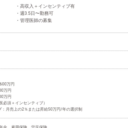
・高収入＋インセンティブ有
・週3.5日〜勤務可
・管理医師の募集
,600万円
00万円
200万円
医必須＋インセンティブ）
ブ：月売上の2％または昇給50万円/年の選択制
年金、雇用保険、労災保険