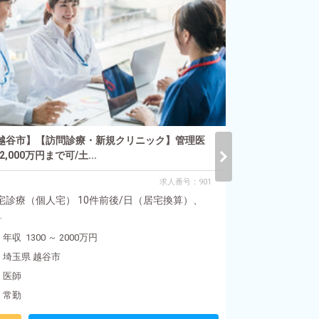
日〜【駅チカ】
在宅診療（個人
年収 2600 ～
埼玉県 越谷
医師
常勤
越谷市】【訪問診療・新規クリニック】管理医
2,000万円まで可/土...
求人番号：901
宅診療（個人宅） 10件前後/日（居宅換算）、
.
年収 1300 ～ 2000万円
埼玉県 越谷市
医師
常勤