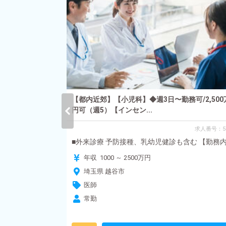
通/駅徒歩2分/
【都内近郊】【小児科】◆週3日〜勤務可/2,500
円可（週5）【インセン...
求人番号：404
求人番号：5
度、大腸カメラ：
■外来診療 予防接種、乳幼児健診も含む 【勤務内..
年収 1000 ～ 2500万円
埼玉県 越谷市
医師
常勤