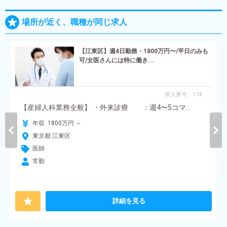
場所が近く、職種が同じ求人
【江東区】週4日勤務・1800万円〜/平日のみも
可/女医さんには特に働き...
求人番号：174
【産婦人科業務全般】 ・外来診療 ：週4〜5コマ...
年収 1800万円 ～
東京都 江東区
医師
常勤
詳細を見る