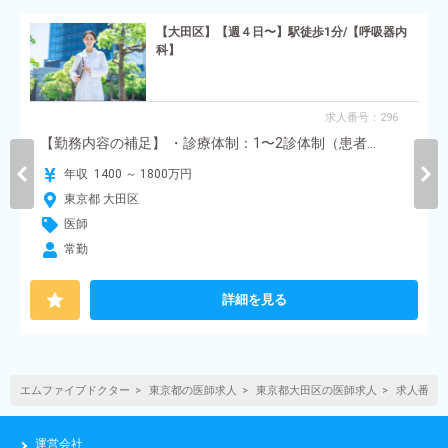
【大田区】【週４日〜】駅徒歩1分/【呼吸器内
科】
求人番号：296
【勤務内容の補足】 ・診療体制：1〜2診体制（患者...
年収 1400 ～ 1800万円
東京都 大田区
医師
常勤
詳細を見る
エムファイブドクター
東京都の医師求人
東京都大田区の医師求人
求人番号:5
運営会社