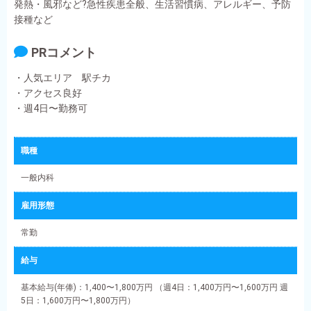
発熱・風邪など?急性疾患全般、生活習慣病、アレルギー、予防
接種など
PRコメント
・人気エリア 駅チカ
・アクセス良好
・週4日〜勤務可
職種
一般内科
雇用形態
常勤
給与
基本給与(年俸)：1,400〜1,800万円 （週4日：1,400万円〜1,600万円 週
5日：1,600万円〜1,800万円）