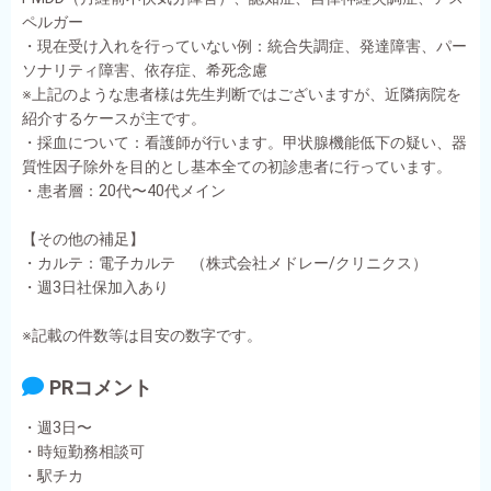
ペルガー
・現在受け入れを行っていない例：統合失調症、発達障害、パー
ソナリティ障害、依存症、希死念慮
※上記のような患者様は先生判断ではございますが、近隣病院を
紹介するケースが主です。
・採血について：看護師が行います。甲状腺機能低下の疑い、器
質性因子除外を目的とし基本全ての初診患者に行っています。
・患者層：20代〜40代メイン
【その他の補足】
・カルテ：電子カルテ （株式会社メドレー/クリニクス）
・週3日社保加入あり
※記載の件数等は目安の数字です。
PRコメント
・週3日〜
・時短勤務相談可
・駅チカ