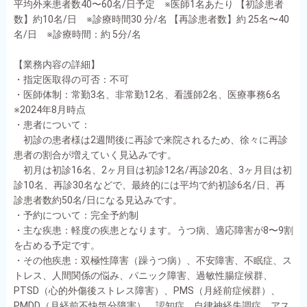
平均外来患者数40〜60名/日予定 ※医師1名あたり 【初診患者
数】約10名/日 ※診療時間30 分/名 【再診患者数】約 25名〜40
名/日 ※診療時間：約 5分/名
【業務内容の詳細】
・指定医取得の可否：不可
・医師体制：常勤3名、非常勤12名、看護師2名、医療事務6名
※2024年8月時点
・患者について：
初診の患者様は2週間後に再診で来院されるため、徐々に再診
患者の割合が増えていく見込みです。
初月は初診16名、2ヶ月目は初診12名/再診20名、3ヶ月目は初
診10名、再診30名などで、最終的には平均で約初診6名/日、再
診患者数約50名/日になる見込みです。
・予約について：完全予約制
・主な疾患：軽度の疾患となります。うつ病、適応障害が8〜9割
を占める予定です。
・その他疾患：双極性障害（躁うつ病）、不安障害、不眠症、ス
トレス、人間関係の悩み、パニック障害、過敏性腸症候群、
PTSD（心的外傷後ストレス障害）、PMS（月経前症候群）、
PMDD（月経前不快気分障害）、認知症、自律神経失調症、アス