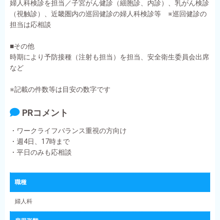
婦人科検診を担当／子宮がん健診（細胞診、内診）、乳がん検診
（視触診）、近畿圏内の巡回健診の婦人科検診等 ※巡回健診の
担当は応相談
■その他
時期により予防接種（注射も担当）を担当、安全衛生委員会出席
など
※記載の件数等は目安の数字です
PRコメント
・ワークライフバランス重視の方向け
・週4日、17時まで
・平日のみも応相談
職種
婦人科