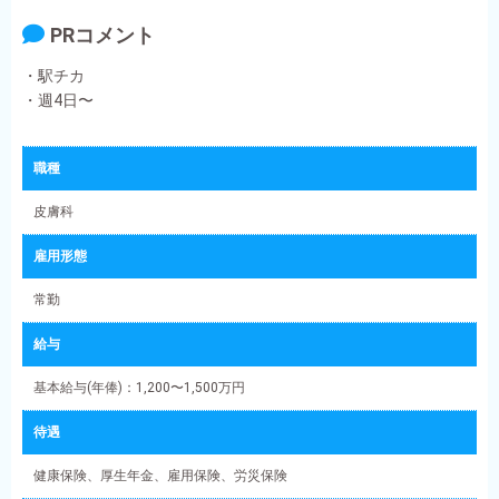
PRコメント
・駅チカ
・週4日〜
職種
皮膚科
雇用形態
常勤
給与
基本給与(年俸)：1,200〜1,500万円
待遇
健康保険、厚生年金、雇用保険、労災保険