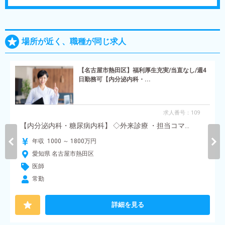
場所が近く、職種が同じ求人
【名古屋市熱田区】福利厚生充実/当直なし/週4
日勤務可【内分泌内科・...
求人番号：109
【内分泌内科・糖尿病内科】 ◇外来診療 ・担当コマ...
年収 1000 ～ 1800万円
愛知県 名古屋市熱田区
医師
常勤
詳細を見る