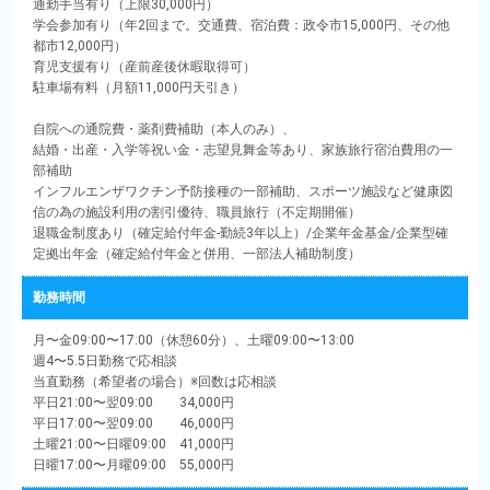
通勤手当有り（上限30,000円）
学会参加有り（年2回まで。交通費、宿泊費：政令市15,000円、その他
都市12,000円）
育児支援有り（産前産後休暇取得可）
駐車場有料（月額11,000円天引き）
自院への通院費・薬剤費補助（本人のみ）、
結婚・出産・入学等祝い金・志望見舞金等あり、家族旅行宿泊費用の一
部補助
インフルエンザワクチン予防接種の一部補助、スポーツ施設など健康図
信の為の施設利用の割引優待、職員旅行（不定期開催）
退職金制度あり（確定給付年金‐勤続3年以上）/企業年金基金/企業型確
定拠出年金（確定給付年金と併用、一部法人補助制度）
勤務時間
月〜金09:00〜17:00（休憩60分）、土曜09:00〜13:00
週4〜5.5日勤務で応相談
当直勤務（希望者の場合）※回数は応相談
平日21:00〜翌09:00 34,000円
平日17:00〜翌09:00 46,000円
土曜21:00〜日曜09:00 41,000円
日曜17:00〜月曜09:00 55,000円